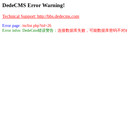
DedeCMS Error Warning!
Technical Support: http://bbs.dedecms.com
Error page:
/m/list.php?tid=26
Error infos: DedeCms错误警告：
连接数据库失败，可能数据库密码不对