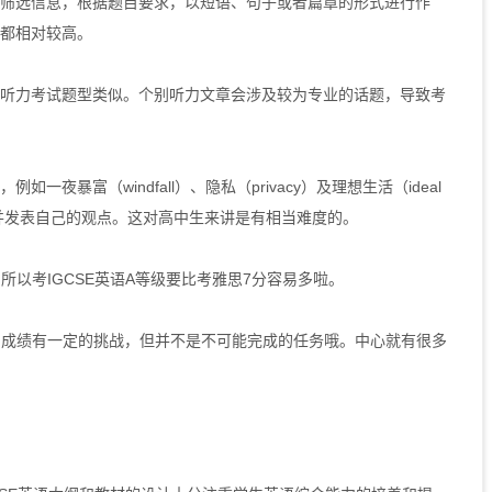
筛选信息，根据题目要求，以短语、句子或者篇章的形式进行作
都相对较高。
力考试题型类似。个别听力文章会涉及较为专业的话题，导致考
富（windfall）、隐私（privacy）及理想生活（ideal
讨并发表自己的观点。这对高中生来讲是有相当难度的。
以考IGCSE英语A等级要比考雅思7分容易多啦。
的成绩有一定的挑战，但并不是不可能完成的任务哦。中心就有很多