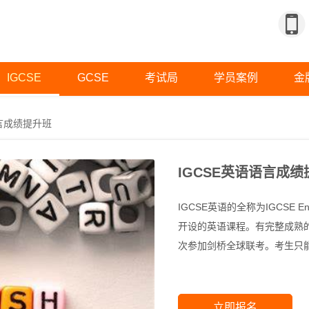
IGCSE
GCSE
考试局
学员案例
金
语言成绩提升班
IGCSE英语语言成
IGCSE英语的全称为IGCSE Eng
开设的英语课程。有完整成熟的
次参加剑桥全球联考。考生只
立即报名